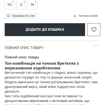
1
1
1
XS
S
M
Продавець Всі. Свої
Таблиця розмірів
ДОДАТИ ДО КОШИКА
ПОВНИЙ ОПИС ТОВАРУ
Повний опис товару
Топ-комбінація на тонких бретелях з
мереживним оздобленням
Витончений топ-комбінація з гладкої, м’якої тканини, що
делікатно струмує по тілу та формує жіночний силует.
Модель виконана на тонких регульованих бретелях і має
драпірований виріз, який м’яко підкреслює лінію
декольте.
Низ топа оздоблений контрастною вставкою та
декоративним мереживом з квітковим мотивом, що