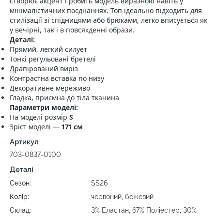
створює акцент і робить модель виразною навіть у
мінімалістичних поєднаннях. Топ ідеально підходить для
стилізації зі спідницями або брюками, легко вписується як
у вечірні, так і в повсякденні образи.
Деталі:
Прямий, легкий силует
Тонкі регульовані бретелі
Драпірований виріз
Контрастна вставка по низу
Декоративне мереживо
Гладка, приємна до тіла тканина
Параметри моделі:
На моделі розмір
S
Зріст моделі —
171 см
Артикул
703-0837-0100
Деталі
Сезон:
SS26
Колір:
червоний, бежевий
Склад:
3% Еластан, 67% Поліестер, 30%