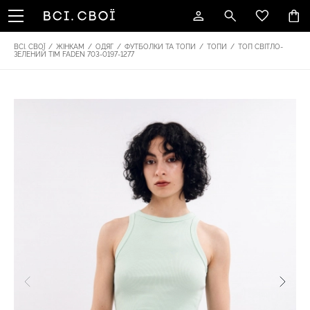
ВСІ. СВОЇ
/
ЖІНКАМ
/
ОДЯГ
/
ФУТБОЛКИ ТА ТОПИ
/
ТОПИ
/
ТОП СВІТЛО-
ЗЕЛЕНИЙ TIM FADEN 703-0197-1277