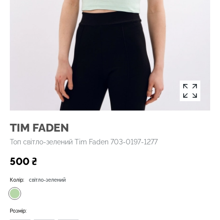
TIM FADEN
Топ світло-зелений Tim Faden 703-0197-1277
500 ₴
Колір:
світло-зелений
Розмір: