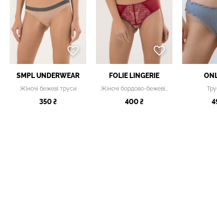
SMPL UNDERWEAR
FOLIE LINGERIE
ONL
Жіночі бежеві труси
Жіночі бордово-бежеві труси з мереживом
Тру
350 ₴
400 ₴
4