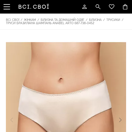
ВСІ. СВОЇ
/
ЖІНКАМ
/
БІЛИЗНА ТА ДОМАШНІЙ ОДЯГ
/
БІЛИЗНА
/
ТРУСИКИ
/
ТРУСИ БРАЗИЛІАНА ШАМПАНЬ ANABEL ARTO 687-738-0452