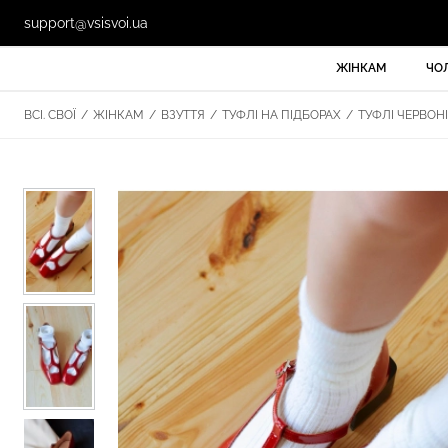
support@vsisvoi.ua
ЖІНКАМ
ЧО
ВСІ. СВОЇ
/
ЖІНКАМ
/
ВЗУТТЯ
/
ТУФЛІ НА ПІДБОРАХ
/
ТУФЛІ ЧЕРВОНІ