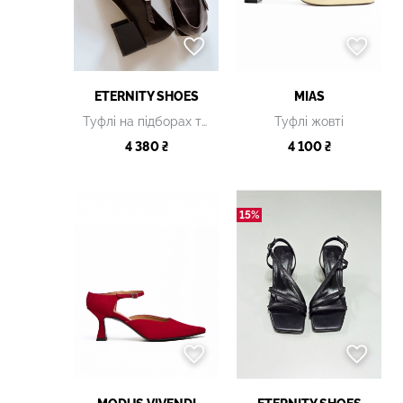
ETERNITY SHOES
MIAS
Туфлі на підборах темно-коричневі
Туфлі жовті
4 380 ₴
4 100 ₴
15%