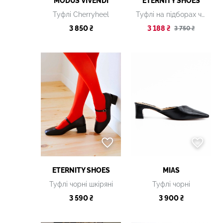
MODUS VIVENDI
ETERNITY SHOES
Туфлі Cherryheel
Туфлі на підборах чорні шкіряні
3 850 ₴
3 188 ₴
3 750 ₴
ETERNITY SHOES
MIAS
Туфлі чорні шкіряні
Туфлі чорні
3 590 ₴
3 900 ₴