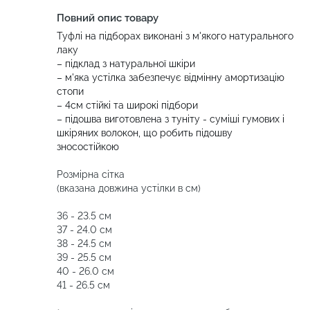
Повний опис товару
Туфлі на підборах виконані з м'якого натурального
лаку
– підклад з натуральної шкіри
– м'яка устілка забезпечує відмінну амортизацію
стопи
– 4см стійкі та широкі підбори
– підошва виготовлена з туніту - суміші гумових і
шкіряних волокон, що робить підошву
зносостійкою
Розмірна сітка
(вказана довжина устілки в см)
36 - 23.5 см
37 - 24.0 см
38 - 24.5 см
39 - 25.5 см
40 - 26.0 см
41 - 26.5 см