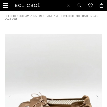
ВСІ. СВОЇ
/
ЖІНКАМ
/
ВЗУТТЯ
/
ТУФЛІ
/
ЛІТНІ ТУФЛІ З СІТКОЮ BISTFOR 240-
0023-0315