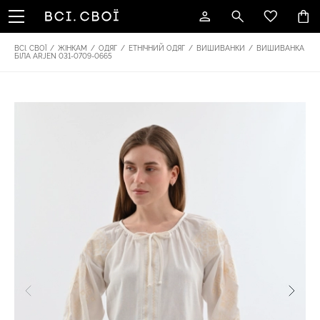
ВСІ. СВОЇ
/
ЖІНКАМ
/
ОДЯГ
/
ЕТНІЧНИЙ ОДЯГ
/
ВИШИВАНКИ
/
ВИШИВАНКА
БІЛА ARJEN 031-0709-0665