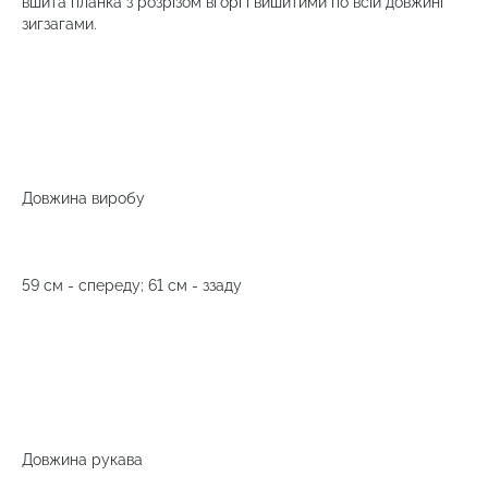
вшита планка з розрізом вгорі і вишитими по всій довжині
зигзагами.
Довжина виробу
59 см - спереду; 61 см - ззаду
Довжина рукава