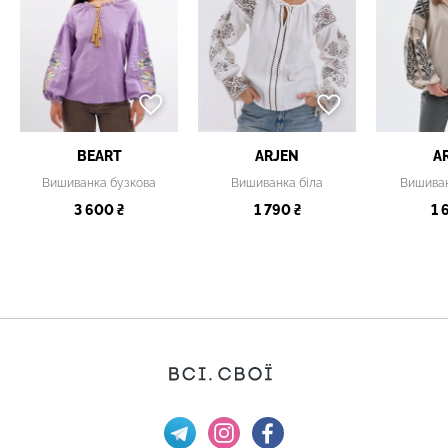
BEART
ARJEN
A
Вишиванка бузкова
Вишиванка біла
Вишива
3 600 ₴
1 790 ₴
1 