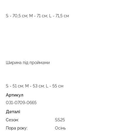
S - 70,5 см; M - 71 см; L - 71,5 см
Ширина під проймами
S - 51 см; M - 53 см; L - 55 см
Артикул
031-0709-0665
Деталі
Сезон:
SS25
Пора року:
Осінь