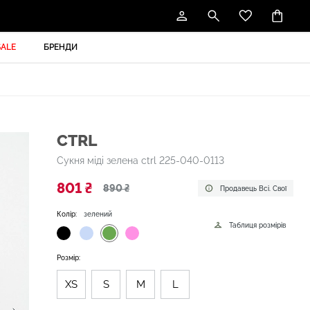
SALE
БРЕНДИ
CTRL
Сукня міді зелена ctrl 225-040-0113
801 ₴
890 ₴
Продавець Всі. Свої
Колір:
зелений
Таблиця розмірів
Розмір:
XS
S
M
L