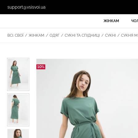
support@vsisvoi.ua
ЖІНКАМ
ЧО
ВСІ. СВОЇ
/
ЖІНКАМ
/
ОДЯГ
/
СУКНІ ТА СПІДНИЦІ
/
СУКНІ
/
СУКНЯ МІ
10%