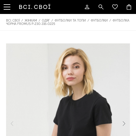
ВСІ. СВОЇ
/
ЖІНКАМ
/
ОДЯГ
/
ФУТБОЛКИ ТА ТОПИ
/
ФУТБОЛКИ
/
ФУТБОЛКА
ЧОРНА FROMUS P-230-316-0225