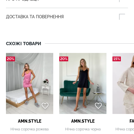
ДОСТАВКА ТА ПОВЕРНЕННЯ
СХОЖІ ТОВАРИ
20%
20%
15%
AMN.STYLE
AMN.STYLE
F
Нічна сорочка рожева
Нічна сорочка чорна