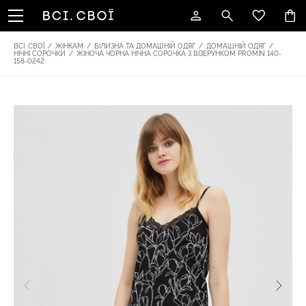
ВСІ. СВОЇ
/
ЖІНКАМ
/
БІЛИЗНА ТА ДОМАШНІЙ ОДЯГ
/
ДОМАШНІЙ ОДЯГ
/
НІЧНІ СОРОЧКИ
/
ЖІНОЧА ЧОРНА НІЧНА СОРОЧКА З ВІЗЕРУНКОМ PROMIN 140-
158-0242