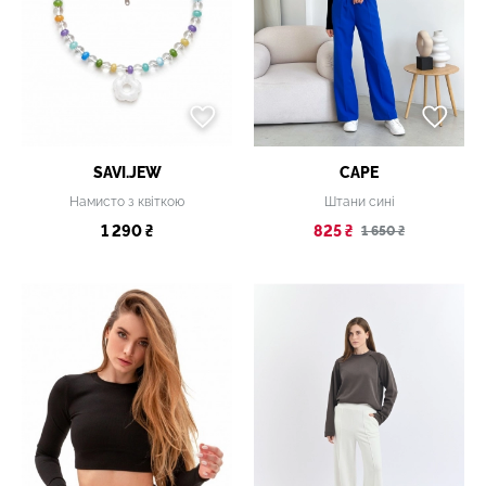
SAVI.JEW
CAPE
Намисто з квіткою
Штани сині
1 290 ₴
825 ₴
1 650 ₴