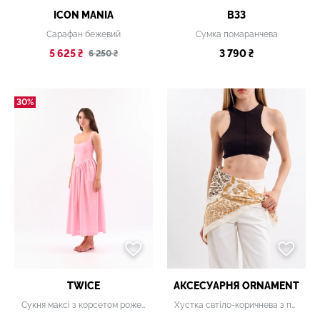
ICON MANIA
B33
Сарафан бежевий
Сумка помаранчева
5 625 ₴
3 790 ₴
6 250 ₴
30%
TWICE
АКСЕСУАРНЯ ОRNAMENT
Сукня максі з корсетом рожева
Хустка свтіло-коричнева з принтом