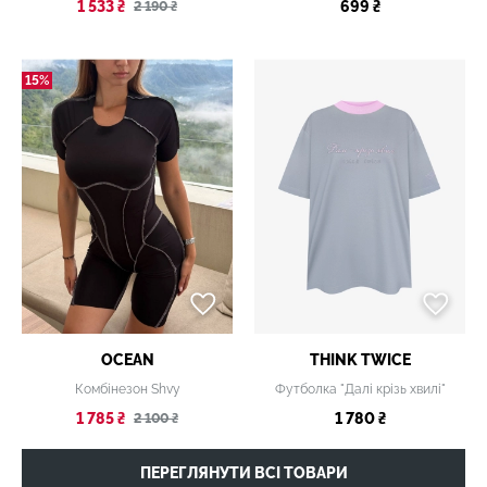
1 533 ₴
699 ₴
2 190 ₴
15%
OCEAN
THINK TWICE
Комбінезон Shvy
Футболка "Далі крізь хвилі"
1 785 ₴
1 780 ₴
2 100 ₴
ПЕРЕГЛЯНУТИ ВСІ ТОВАРИ