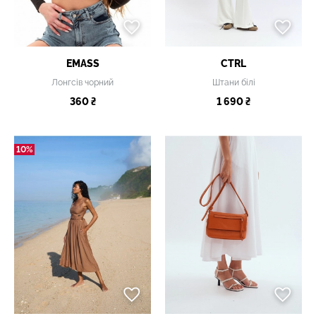
EMASS
CTRL
Лонгсів чорний
Штани білі
360 ₴
1 690 ₴
10%