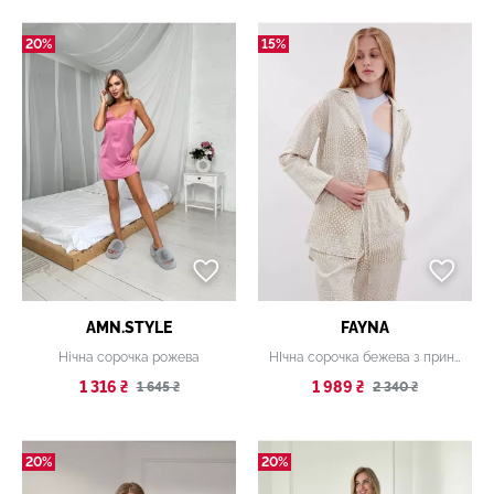
20%
15%
AMN.STYLE
FAYNA
Нічна сорочка рожева
НІчна сорочка бежева з принтом
1 316 ₴
1 989 ₴
1 645 ₴
2 340 ₴
20%
20%