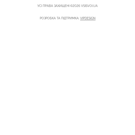
УСІ ПРАВА ЗАХИЩЕНІ ©2026 VSISVOI.UA
РОЗРОБКА ТА ПІДТРИМКА:
VIPDESIGN