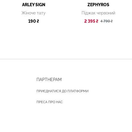
ARLEY SIGN
ZEPHYROS
Жіноче тату
Піджак червоний
190 ₴
2 395 ₴
4 790 ₴
ПАРТНЕРАМ
ПРИЄДНАТИСЯ ДО ПЛАТФОРМИ
ПРЕСА ПРО НАС