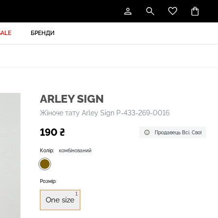
SALE
БРЕНДИ
ARLEY SIGN
Жіноче тату Arley Sign P-433-269-0016
190 ₴
Продавець Всі. Свої
Колір:
комбінований
Розмір:
1
One size