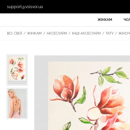
support@vsisvoi.ua
ЖІНКАМ
ЧО
ВСІ. СВОЇ
/
ЖІНКАМ
/
АКСЕСУАРИ
/
ІНШІ АКСЕСУАРИ
/
ТАТУ
/
ЖІНОЧЕ