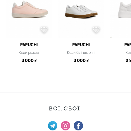
PAPUCHI
PAPUCHI
PA
Кеди рожеві
Кеди білі шкіряні
Кед
3 000 ₴
3 000 ₴
2 