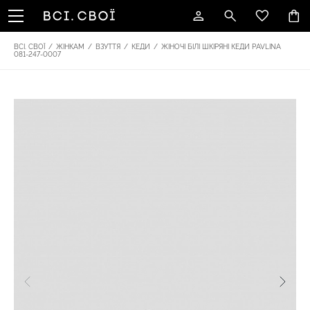
ВСІ. СВОЇ
/
ЖІНКАМ
/
ВЗУТТЯ
/
КЕДИ
/
ЖІНОЧІ БІЛІ ШКІРЯНІ КЕДИ PAVLINA
081-247-0007