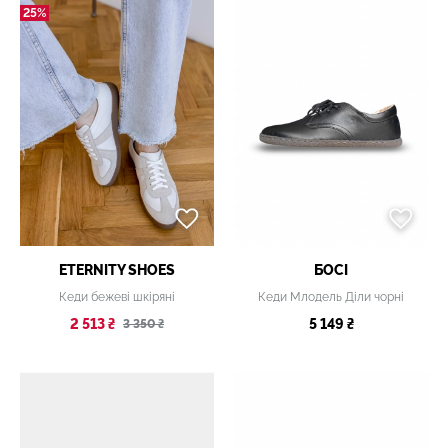
25%
ETERNITY SHOES
БОСІ
Кеди бежеві шкіряні
Кеди Млодель Діли чорні
2 513 ₴
5 149 ₴
3 350 ₴