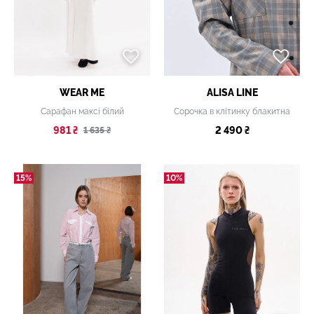
WEAR ME
ALISA LINE
Сарафан максі білий
Сорочка в клітинку блакитна
981 ₴
2 490 ₴
1 635 ₴
15%
10%