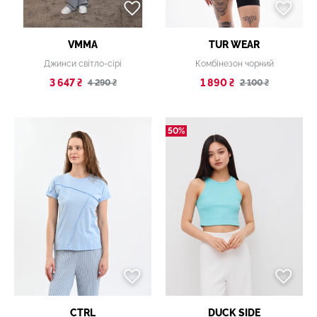
VMMA
TUR WEAR
Джинси світло-сірі
Комбінезон чорний
3 647 ₴
1 890 ₴
4 290 ₴
2 100 ₴
50%
CTRL
DUCK SIDE