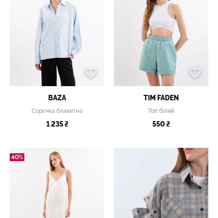
BAZA
TIM FADEN
Сорочка блакитна
Топ білий
1 235 ₴
550 ₴
40%