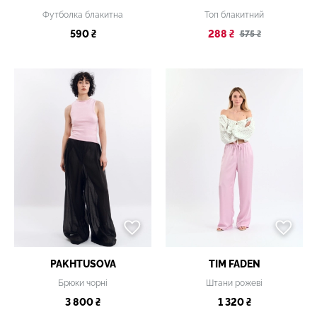
Футболка блакитна
Топ блакитний
590 ₴
288 ₴
575 ₴
PAKHTUSOVA
TIM FADEN
Брюки чорні
Штани рожеві
3 800 ₴
1 320 ₴