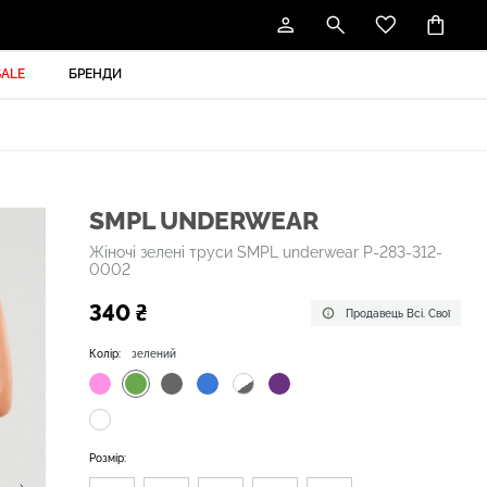
SALE
БРЕНДИ
SMPL UNDERWEAR
Жіночі зелені труси SMPL underwear P-283-312-
0002
340 ₴
Продавець Всі. Свої
Колір:
зелений
Розмір: