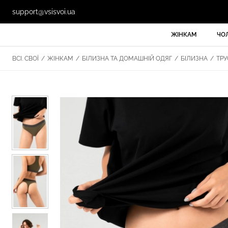
support@vsisvoi.ua
ЖІНКАМ
ЧО
ВСІ. СВОЇ
/
ЖІНКАМ
/
БІЛИЗНА ТА ДОМАШНІЙ ОДЯГ
/
БІЛИЗНА
/
ТР