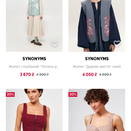
SYNONYMS
SYNONYMS
Жилет стьобаний "Летюча риба" блакитний
Жилет "Дерево життя" синій
3 870 ₴
4 050 ₴
4 300 ₴
4 500 ₴
30%
30%