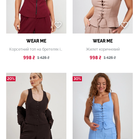
WEAR ME
WEAR ME
Корсетний топ на бретелях із блискавкою бордовий
Жилет коричневий
998 ₴
998 ₴
1 425 ₴
1 425 ₴
20%
30%