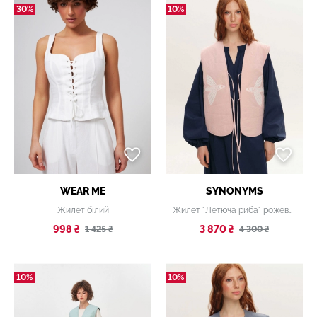
30%
10%
WEAR ME
SYNONYMS
Жилет білий
Жилет "Летюча риба" рожевий
998 ₴
3 870 ₴
1 425 ₴
4 300 ₴
10%
10%