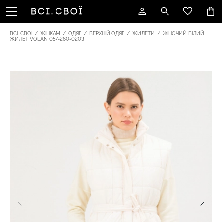
ВСІ. СВОЇ
/
ЖІНКАМ
/
ОДЯГ
/
ВЕРХНІЙ ОДЯГ
/
ЖИЛЕТИ
/
ЖІНОЧИЙ БІЛИЙ
ЖИЛЕТ VOLAN 057-260-0203