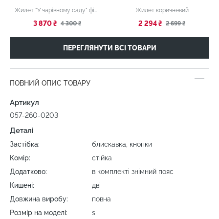
Жилет "У чарівному саду" фіолетовий
Жилет коричневий
3 870 ₴
2 294 ₴
4 300 ₴
2 699 ₴
ПЕРЕГЛЯНУТИ ВСІ ТОВАРИ
ПОВНИЙ ОПИС ТОВАРУ
Артикул
057-260-0203
Деталі
Застібка:
блискавка, кнопки
Комір:
стійка
Додатково:
в комплекті знімний пояс
Кишені:
дві
Довжина виробу:
повна
Розмір на моделі:
s