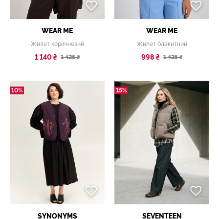
WEAR ME
WEAR ME
Жилет коричневий
Жилет блакитний
1 140 ₴
998 ₴
1 425 ₴
1 425 ₴
10%
15%
SYNONYMS
SEVENTEEN