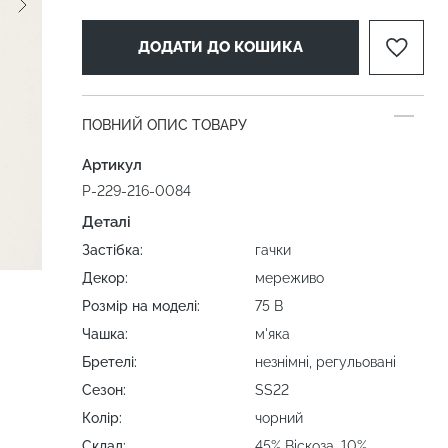
ДОДАТИ ДО КОШИКА
ПОВНИЙ ОПИС ТОВАРУ
Артикул
P-229-216-0084
Деталі
Застібка:
гачки
Декор:
мереживо
Розмір на моделі:
75 B
Чашка:
м'яка
Бретелі:
незнімні, регульовані
Сезон:
SS22
Колір:
чорний
Склад:
45% Віскоза, 10%