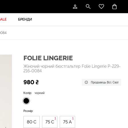
SALE
БРЕНДИ
0084
FOLIE LINGERIE
Жіночий чорний бюстгальтер Folie Lingerie P-229-
216-0084
980 ₴
Продавець Всі. Свої
Колір:
чорний
Розмір:
1
1
80 C
75 C
75 A