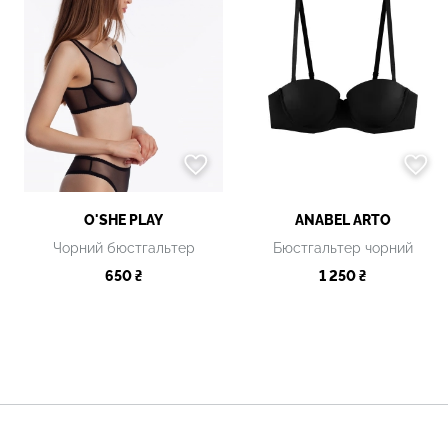
O'SHE PLAY
ANABEL ARTO
Чорний бюстгальтер
Бюстгальтер чорний
650 ₴
1 250 ₴