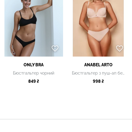
ONLY BRA
ANABEL ARTO
Бюстгальтер чорний
Бюстгальтер з пуш-ап бежевий
849 ₴
998 ₴