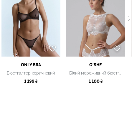
ONLY BRA
O'SHE
Бюстгалтер коричневий
Білий мереживний бюстгальтер
1 199 ₴
1 100 ₴