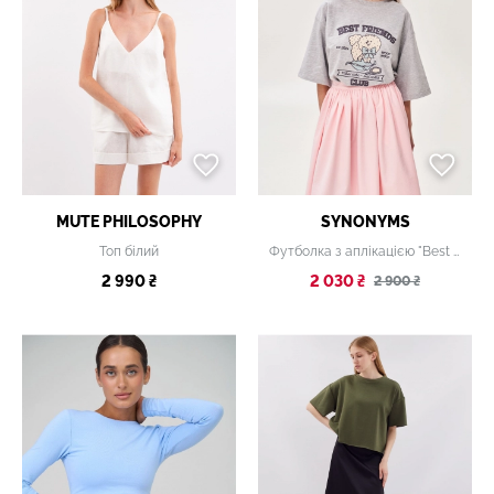
MUTE PHILOSOPHY
SYNONYMS
Топ білий
Футболка з аплікацією "Best Friend's Club" пес красуня
2 990 ₴
2 030 ₴
2 900 ₴