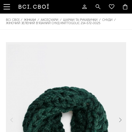
ВСІ. СВОЇ
/
ЖІНКАМ
/
АКСЕСУАРИ
/
ШАРФИ ТА РУКАВИЧКИ
/
СНУДИ
/
ЖІНОЧИЙ ЗЕЛЕНИЙ В'ЯЗАНИЙ СНУД KNITTOGOLIC 214-572-0025