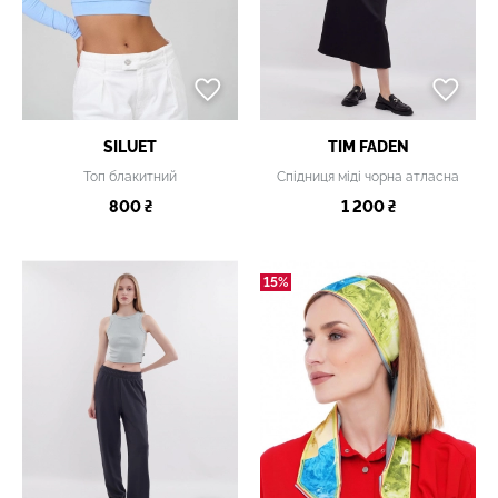
SILUET
TIM FADEN
Топ блакитний
Спідниця міді чорна атласна
800 ₴
1 200 ₴
15%