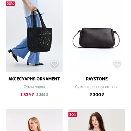
20%
АКСЕСУАРНЯ ОRNAMENT
RAYSTONE
Сумка чорна
Сумка коричнева шкіряна
1 839 ₴
2 300 ₴
2 299 ₴
30%