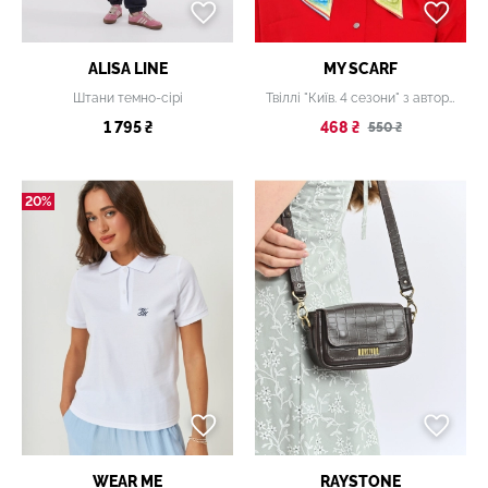
ALISA LINE
MY SCARF
Штани темно-сірі
Твіллі "Київ. 4 сезони" з авторським дизайном картин
1 795 ₴
468 ₴
550 ₴
20%
WEAR ME
RAYSTONE