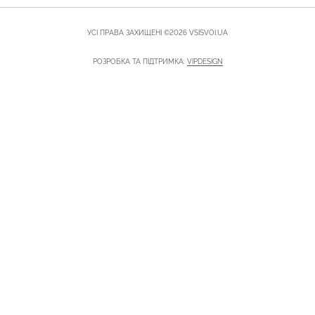
УСІ ПРАВА ЗАХИЩЕНІ ©2026 VSISVOI.UA
РОЗРОБКА ТА ПІДТРИМКА:
VIPDESIGN