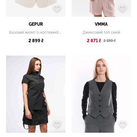
GEPUR
VMMA
Базовий жилет із костюмної тканини
Джинсовий топ синій
2 899 ₴
2 871 ₴
3 190 ₴