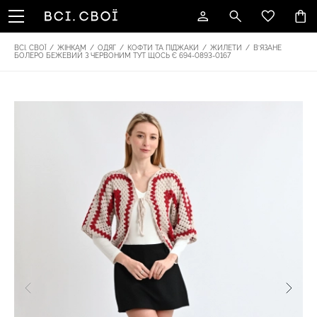
ВСІ. СВОЇ
/
ЖІНКАМ
/
ОДЯГ
/
КОФТИ ТА ПІДЖАКИ
/
ЖИЛЕТИ
/
В’ЯЗАНЕ
БОЛЕРО БЕЖЕВИЙ З ЧЕРВОНИМ ТУТ ЩОСЬ Є 694-0893-0167