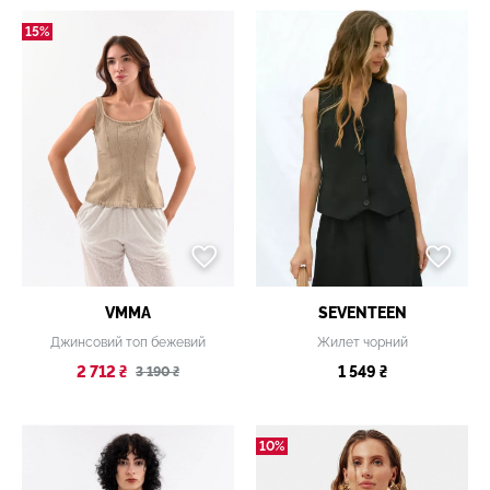
15%
VMMA
SEVENTEEN
Джинсовий топ бежевий
Жилет чорний
2 712 ₴
1 549 ₴
3 190 ₴
10%