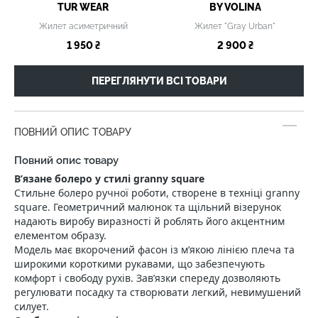
TUR WEAR
BY VOLINA
Жилет асиметричний
Жилет "Gray Urban"
1 950 ₴
2 900 ₴
ПЕРЕГЛЯНУТИ ВСІ ТОВАРИ
ПОВНИЙ ОПИС ТОВАРУ
Повний опис товару
В’язане болеро у стилі granny square
Стильне болеро ручної роботи, створене в техніці granny
square. Геометричний малюнок та щільний візерунок
надають виробу виразності й роблять його акцентним
елементом образу.
Модель має вкорочений фасон із м’якою лінією плеча та
широкими короткими рукавами, що забезпечують
комфорт і свободу рухів. Зав’язки спереду дозволяють
регулювати посадку та створювати легкий, невимушений
силует.