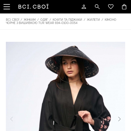
ВСІ. СВОЇ
/
ЖІНКАМ
/
ОДЯГ
/
КОФТИ ТА ПІДЖАКИ
/
ЖИЛЕТИ
/
КІМОНО
ЧОРНЕ З ВИШИВКОЮ TUR WEAR 694-0100-0054