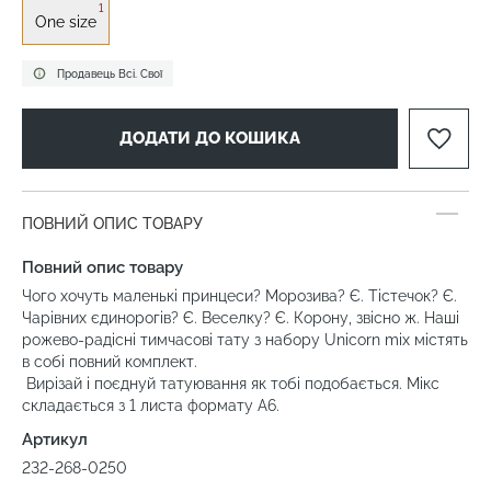
1
One size
Продавець Всі. Свої
ДОДАТИ ДО КОШИКА
ПОВНИЙ ОПИС ТОВАРУ
Повний опис товару
Чого хочуть маленькі принцеси? Морозива? Є. Тістечок? Є.
Чарівних єдинорогів? Є. Веселку? Є. Корону, звісно ж. Наші
рожево-радісні тимчасові тату з набору Unicorn mix містять
в собі повний комплект.
Вирізай і поєднуй татуювання як тобі подобається. Мікс
складається з 1 листа формату А6.
Артикул
232-268-0250