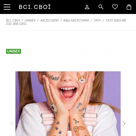
ВСІ. СВОЇ
/
UNISEX
/
АКСЕСУАРИ
/
ІНШІ АКСЕСУАРИ
/
ТАТУ
/
TАТУ 1DEA.ME
232-268-0251
UNISEX