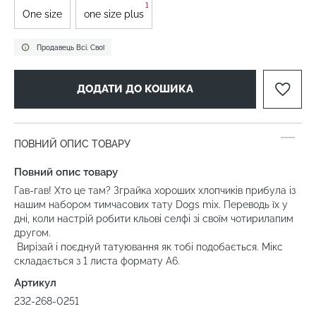
1
One size
one size plus
Продавець Всі. Свої
ДОДАТИ ДО КОШИКА
ПОВНИЙ ОПИС ТОВАРУ
Повний опис товару
Гав-гав! Хто це там? Зграйка хороших хлопчиків прибула із
нашим набором тимчасових тату Dogs mix. Переводь їх у
дні, коли настрій робити кльові селфі зі своїм чотирилапим
другом.
Вирізай і поєднуй татуювання як тобі подобається. Мікс
складається з 1 листа формату А6.
Артикул
232-268-0251