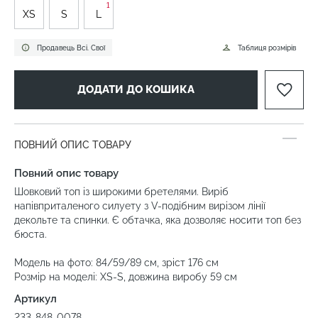
1
XS
S
L
Продавець Всі. Свої
Таблиця розмірів
ДОДАТИ ДО КОШИКА
ПОВНИЙ ОПИС ТОВАРУ
Повний опис товару
Шовковий топ із широкими бретелями. Виріб
напівприталеного силуету з V-подібним вирізом лінії
декольте та спинки. Є обтачка, яка дозволяє носити топ без
бюста.
Модель на фото: 84/59/89 см, зріст 176 см
Розмір на моделі: XS-S, довжина виробу 59 см
Артикул
233-848-0078