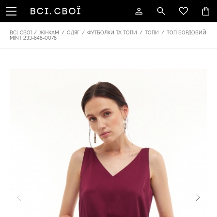
ВСІ. СВОЇ
/
ЖІНКАМ
/
ОДЯГ
/
ФУТБОЛКИ ТА ТОПИ
/
ТОПИ
/
ТОП БОРДОВИЙ
MINT 233-848-0078