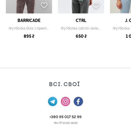
BARRICADE
CTRL
J.
Футболка біла з принтом
Футболка світло-зелена
895 ₴
650 ₴
1 
+380 95 017 52 99
ПН-ПТ 10:00-19:00