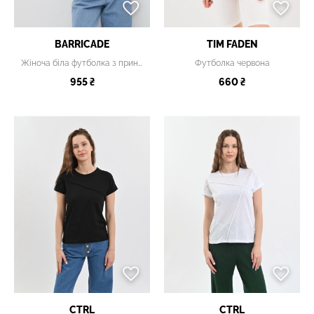
BARRICADE
TIM FADEN
Жіноча біла футболка з принтом
Футболка червона
955 ₴
660 ₴
CTRL
CTRL