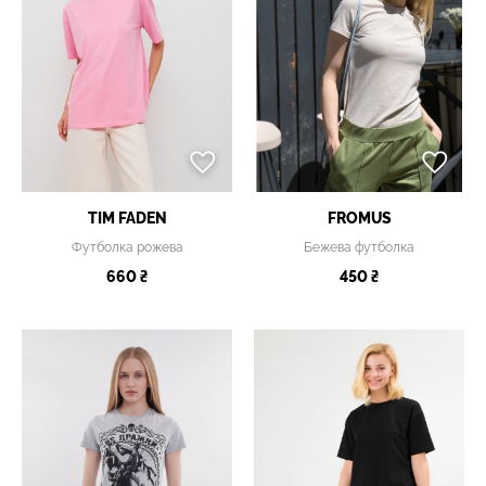
TIM FADEN
FROMUS
Футболка рожева
Бежева футболка
660 ₴
450 ₴