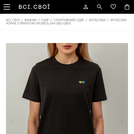
ВСІ. СВОЇ
/
ЖІНКАМ
/
ОДЯГ
/
СПОРТИВНИЙ ОДЯГ
/
ФУТБОЛКИ
/
ФУТБОЛКА
ЧОРНА З ПРИНТОМ FROMUS 244-060-0855