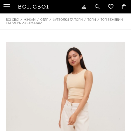
ВСІ. СВОЇ
/
ЖІНКАМ
/
ОДЯГ
/
ФУТБОЛКИ ТА ТОПИ
/
ТОПИ
/
ТОП БЕЖЕВИЙ
TIM FADEN 233-197-0502