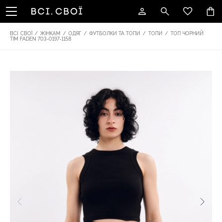
ВСІ. СВОЇ
/
ЖІНКАМ
/
ОДЯГ
/
ФУТБОЛКИ ТА ТОПИ
/
ТОПИ
/
ТОП ЧОРНИЙ
TIM FADEN 703-0197-1158