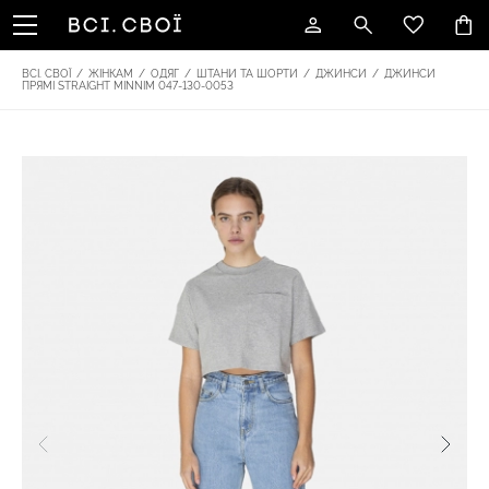
ВСІ. СВОЇ
/
ЖІНКАМ
/
ОДЯГ
/
ШТАНИ ТА ШОРТИ
/
ДЖИНСИ
/
ДЖИНСИ
ПРЯМІ STRAIGHT MINNIM 047-130-0053