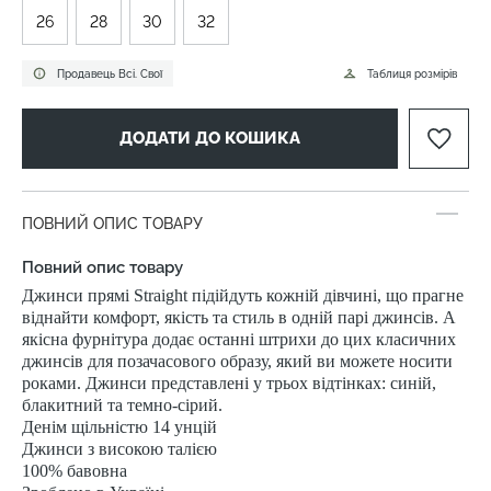
26
28
30
32
Продавець Всі. Свої
Таблиця розмірів
ДОДАТИ ДО КОШИКА
ПОВНИЙ ОПИС ТОВАРУ
Повний опис товару
Джинси прямі Straight підійдуть кожній дівчині, що прагне
віднайти комфорт, якість та стиль в одній парі джинсів. А
якісна фурнітура додає останні штрихи до цих класичних
джинсів для позачасового образу, який ви можете носити
роками. Джинси представлені у трьох відтінках: синій,
блакитний та темно-сірий.
Денім щільністю 14 унцій
Джинси з високою талією
100% бавовна