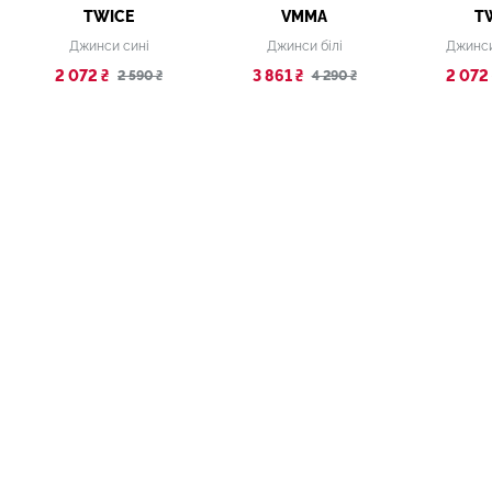
TWICE
VMMA
T
Джинси сині
Джинси білі
Джинси
2 072 ₴
3 861 ₴
2 072 
2 590 ₴
4 290 ₴