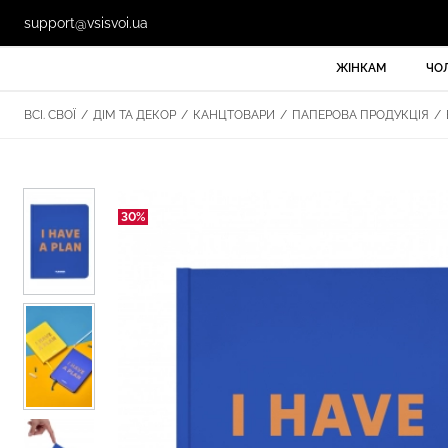
support@vsisvoi.ua
ЖІНКАМ
ЧО
ВСІ. СВОЇ
/
ДІМ ТА ДЕКОР
/
КАНЦТОВАРИ
/
ПАПЕРОВА ПРОДУКЦІЯ
/
30%