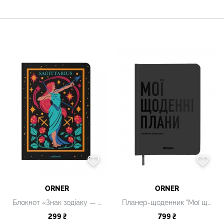
ORNER
ORNER
Блокнот «Знак зодіаку — Стрілець»
Планер-щоденник "Мої щоденні плани"
299 ₴
799 ₴