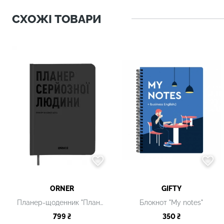
СХОЖІ ТОВАРИ
ORNER
GIFTY
Планер-щоденник "Планер серйозної людини"
Блокнот "My notes"
799 ₴
350 ₴