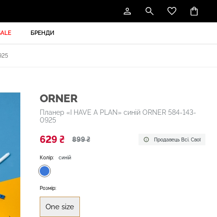
SALE
БРЕНДИ
925
ORNER
Планер «I HAVE A PLAN» синій ORNER 584-143-
0925
629 ₴
899 ₴
Продавець Всі. Свої
Колір:
синій
Розмір:
One size