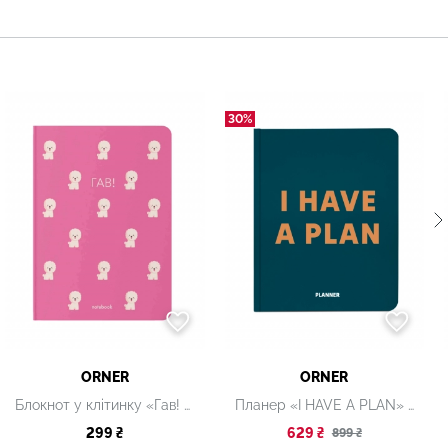
30%
ORNER
ORNER
Блокнот у клітинку «Гав! Пудель» рожевий
Планер «I HAVE A PLAN» зелений
299 ₴
629 ₴
899 ₴