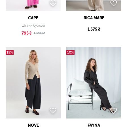
CAPE
RICA MARE
Штани бузкові
1 575 ₴
795 ₴
1 590 ₴
15%
10%
NOVE
FAYNA