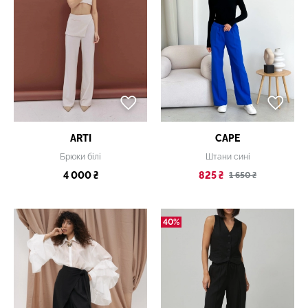
ARTI
CAPE
Брюки білі
Штани сині
4 000 ₴
825 ₴
1 650 ₴
40%