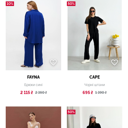
10%
50%
FAYNA
CAPE
Брюки сині
Чорні штани
2 115 ₴
695 ₴
2 350 ₴
1 390 ₴
50%