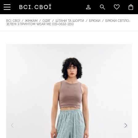
ВСІ. СВОЇ
/
ЖІНКАМ
/
ОДЯГ
/
ШТАНИ ТА ШОРТИ
/
БРЮКИ
/
БРЮКИ СВТІЛО-
ЗЕЛЕНІ З ПРИНТОМ WEAR ME 019-0632-1193