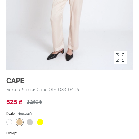
CAPE
Бежеві брюки Cape 019-033-0405
625 ₴
1 250 ₴
Колір:
бежевий
Розмір: