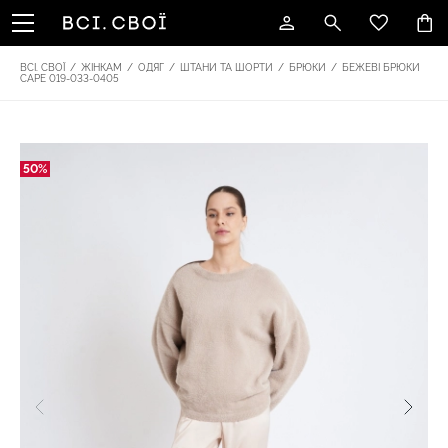
ВСІ. СВОЇ
/
ЖІНКАМ
/
ОДЯГ
/
ШТАНИ ТА ШОРТИ
/
БРЮКИ
/
БЕЖЕВІ БРЮКИ
CAPE 019-033-0405
50%