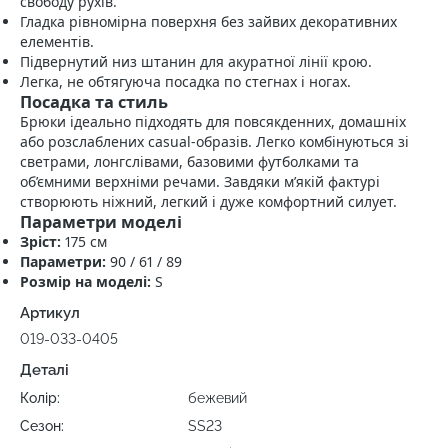
свободу рухів.
Гладка рівномірна поверхня без зайвих декоративних
елементів.
Підвернутий низ штанин для акуратної лінії крою.
Легка, не обтягуюча посадка по стегнах і ногах.
Посадка та стиль
Брюки ідеально підходять для повсякденних, домашніх
або розслаблених casual‑образів. Легко комбінуються зі
светрами, лонгслівами, базовими футболками та
об’ємними верхніми речами. Завдяки м’якій фактурі
створюють ніжний, легкий і дуже комфортний силует.
Параметри моделі
Зріст:
175 см
Параметри:
90 / 61 / 89
Розмір на моделі:
S
Артикул
019-033-0405
Деталі
Колір:
бежевий
Сезон:
SS23