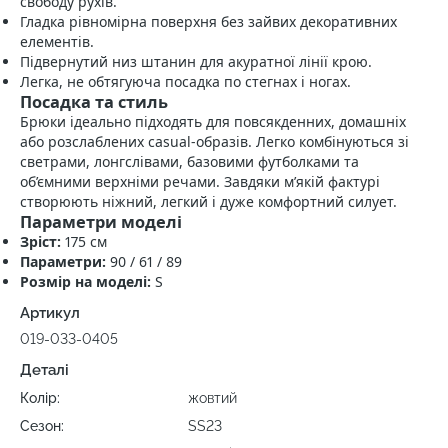
свободу рухів.
Гладка рівномірна поверхня без зайвих декоративних
елементів.
Підвернутий низ штанин для акуратної лінії крою.
Легка, не обтягуюча посадка по стегнах і ногах.
Посадка та стиль
Брюки ідеально підходять для повсякденних, домашніх
або розслаблених casual‑образів. Легко комбінуються зі
светрами, лонгслівами, базовими футболками та
об’ємними верхніми речами. Завдяки м’якій фактурі
створюють ніжний, легкий і дуже комфортний силует.
Параметри моделі
Зріст:
175 см
Параметри:
90 / 61 / 89
Розмір на моделі:
S
Артикул
019-033-0405
Деталі
Колір:
жовтий
Сезон:
SS23