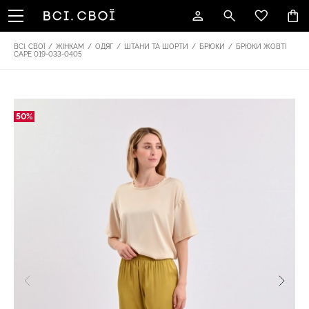
ВСІ. СВОЇ
/
ЖІНКАМ
/
ОДЯГ
/
ШТАНИ ТА ШОРТИ
/
БРЮКИ
/
БРЮКИ ЖОВТІ
CAPE 019-033-0405
50%