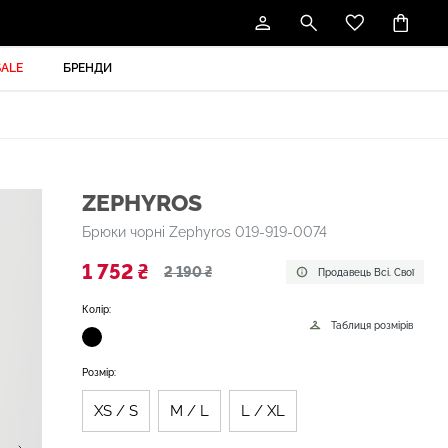
SALE
БРЕНДИ
ZEPHYROS
Брюки чорні Zephyros 019-919-0074
1 752 ₴
2 190 ₴
Продавець Всі. Свої
Колір:
Таблиця розмірів
Розмір:
XS / S
M / L
L / XL