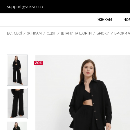
support@vsisvoi.ua
ЖІНКАМ
ЧО
ВСІ. СВОЇ
/
ЖІНКАМ
/
ОДЯГ
/
ШТАНИ ТА ШОРТИ
/
БРЮКИ
/
БРЮКИ ЧО
20%