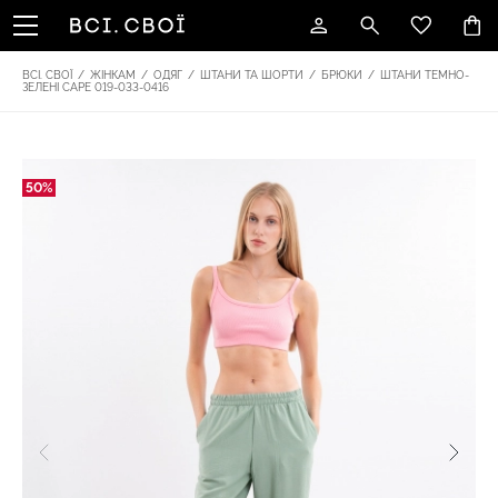
ВСІ. СВОЇ
/
ЖІНКАМ
/
ОДЯГ
/
ШТАНИ ТА ШОРТИ
/
БРЮКИ
/
ШТАНИ ТЕМНО-
ЗЕЛЕНІ CAPE 019-033-0416
50%