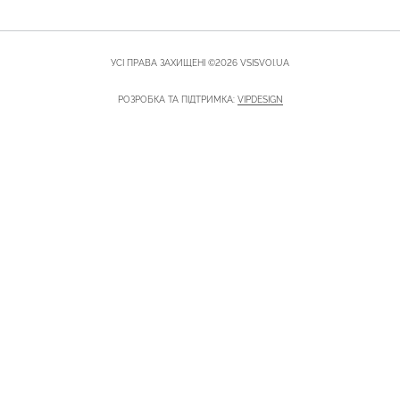
УСІ ПРАВА ЗАХИЩЕНІ ©2026 VSISVOI.UA
РОЗРОБКА ТА ПІДТРИМКА:
VIPDESIGN