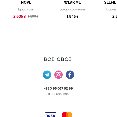
NOVE
WEAR ME
SELFIE
Брюки білі
Брюки коричневі
Брюки 
2 635 ₴
1 845 ₴
2 
3 100 ₴
+380 95 017 52 99
ПН-ПТ 10:00-19:00