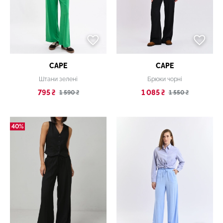
CAPE
CAPE
Штани зелені
Брюки чорні
795 ₴
1 085 ₴
1 590 ₴
1 550 ₴
40%