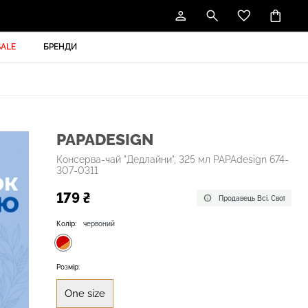
SALE
БРЕНДИ
PAPADESIGN
Консерва-чай "Дедлайни", 325 мл PAPAdesign 674-
307-0311
179 ₴
Продавець Всі. Свої
Колір:
червоний
Розмір:
One size