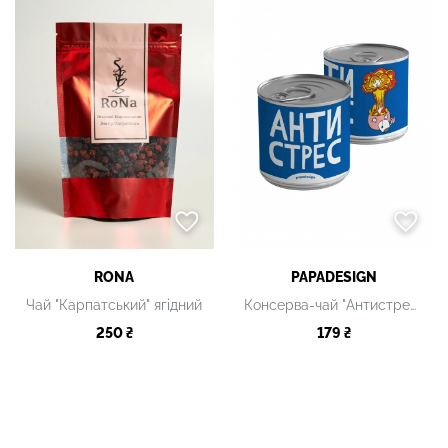
RONA
PAPADESIGN
Чай "Карпатський" ягідний
Консерва-чай "Антистрес", 325 мл
250 ₴
179 ₴