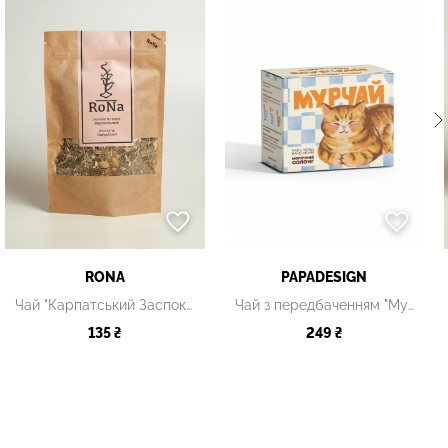
RONA
PAPADESIGN
Чай "Карпатський Заспокійливий"
Чай з передбаченням "Мурчай"
135 ₴
249 ₴