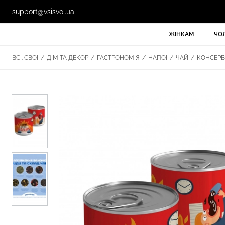
support@vsisvoi.ua
ЖІНКАМ
ЧО
ВСІ. СВОЇ
/
ДІМ ТА ДЕКОР
/
ГАСТРОНОМІЯ
/
НАПОЇ
/
ЧАЙ
/
КОНСЕРВА