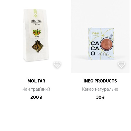
MOL`FAR
INEO PRODUCTS
Чай трав'яний
Какао натуральне
200 ₴
30 ₴