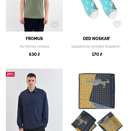
FROMUS
DED NOSKAR'
Футболка зелена
Шкарпетки чоловічі блакитні з принтом
630 ₴
170 ₴
20%