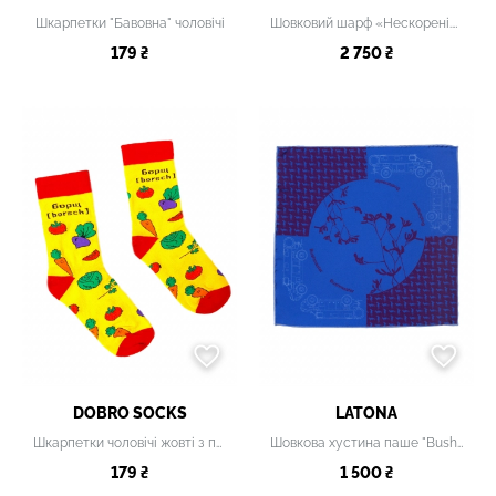
Шкарпетки "Бавовна" чоловічі
Шовковий шарф «Нескорені.Час героїв», 20х140 см
179 ₴
2 750 ₴
DOBRO SOCKS
LATONA
Шкарпетки чоловічі жовті з принтом
Шовкова хустина паше "Bushmaster", 30х30 см
179 ₴
1 500 ₴