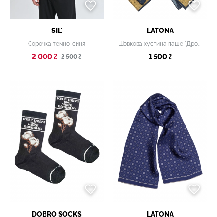
SIL'
LATONA
Сорочка темно-синя
Шовкова хустина паше "Дрони", 30 х 30 см
2 000 ₴
1 500 ₴
2 500 ₴
DOBRO SOCKS
LATONA