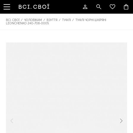
ВСІ. СВОЇ
/
ЧОЛОВІКАМ
/
ВЗУТТЯ
/
ТУФЛІ
/
ТУФЛІ ЧОРНІ ШКІРЯНІ
LEONCHENKO 240-708-0005