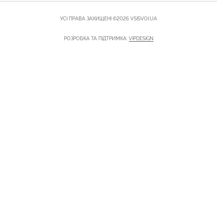
УСІ ПРАВА ЗАХИЩЕНІ ©2026 VSISVOI.UA
РОЗРОБКА ТА ПІДТРИМКА:
VIPDESIGN