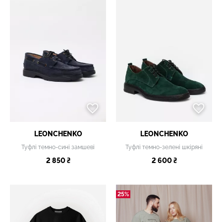
LEONCHENKO
LEONCHENKO
Туфлі темно-сині замшеві
Туфлі темно-зелені шкіряні
2 850 ₴
2 600 ₴
25%