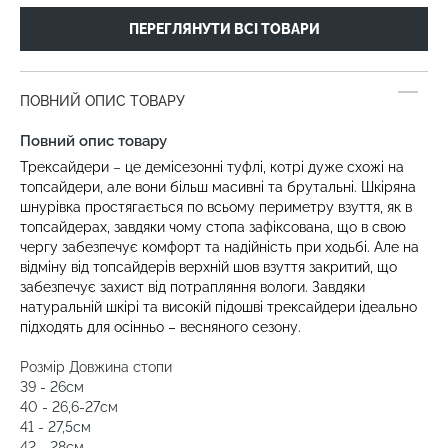
ПЕРЕГЛЯНУТИ ВСІ ТОВАРИ
ПОВНИЙ ОПИС ТОВАРУ
Повний опис товару
Трексайдери
–
це демісезонні туфлі, котрі дуже схожі на
топсайдери, але вони більш масивні та брутальні. Шкіряна
шнурівка простягається по всьому периметру взуття, як в
топсайдерах, завдяки чому стопа зафіксована, що в свою
чергу забезпечує комфорт та надійність при ходьбі. Але на
відміну від топсайдерів верхній шов взуття закритий, що
забезпечує захист від потрапляння вологи. Завдяки
натуральній шкірі та високій підошві трексайдери ідеально
підходять для осінньо – весняного сезону.
.
Розмір Довжина стопи
39 - 26см
40 - 26,6-27см
41 - 27,5см
42 - 28см