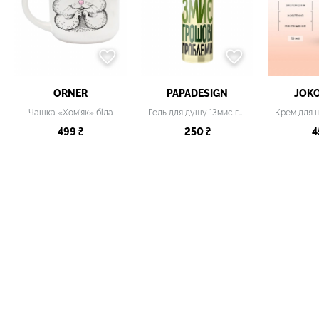
ORNER
PAPADESIGN
JOK
Чашка «Хом’як» біла
Гель для душу "Змиє грошові проблеми" 2026
499 ₴
250 ₴
4