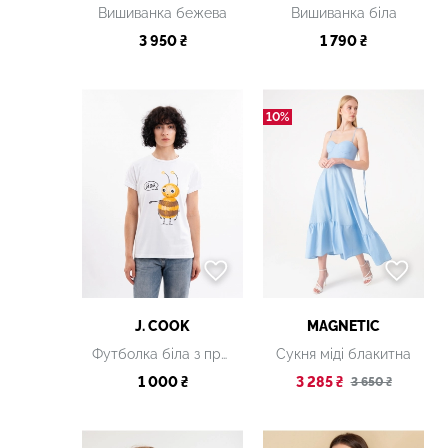
Вишиванка бежева
Вишиванка біла
3 950 ₴
1 790 ₴
10%
J. COOK
MAGNETIC
Футболка біла з принтом
Сукня міді блакитна
1 000 ₴
3 285 ₴
3 650 ₴