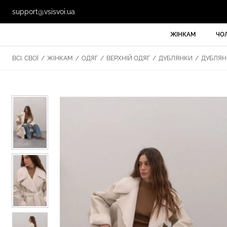
support@vsisvoi.ua
ЖІНКАМ
ЧО
ВСІ. СВОЇ
/
ЖІНКАМ
/
ОДЯГ
/
ВЕРХНІЙ ОДЯГ
/
ДУБЛЯНКИ
/
ДУБЛЯНК