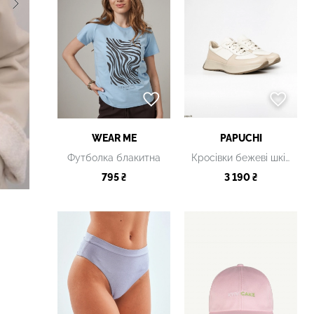
WEAR ME
PAPUCHI
Футболка блакитна
Кросівки бежеві шкіряні
795 ₴
3 190 ₴