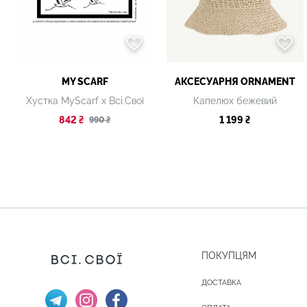
MY SCARF
АКСЕСУАРНЯ ОRNAMENT
Хустка MyScarf х Всі.Свої
Капелюх бежевий
842 ₴
1 199 ₴
990 ₴
ПОКУПЦЯМ
ДОСТАВКА