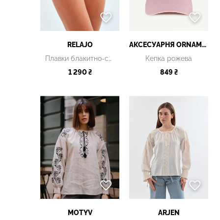
RELAJO
АКСЕСУАРНЯ ОRNAMENT
Плавки блакитно-сріблясті
Кепка рожева
1 290 ₴
849 ₴
MOTYV
ARJEN