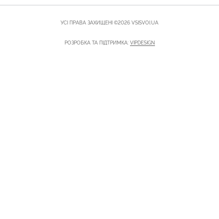
УСІ ПРАВА ЗАХИЩЕНІ ©2026 VSISVOI.UA
РОЗРОБКА ТА ПІДТРИМКА:
VIPDESIGN