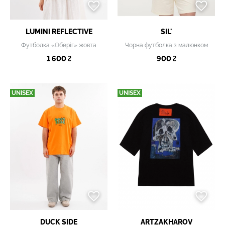
LUMINI REFLECTIVE
SIL'
Футболка «Оберіг» жовта
Чорна футболка з малюнком
1 600 ₴
900 ₴
UNISEX
UNISEX
DUCK SIDE
ARTZAKHAROV