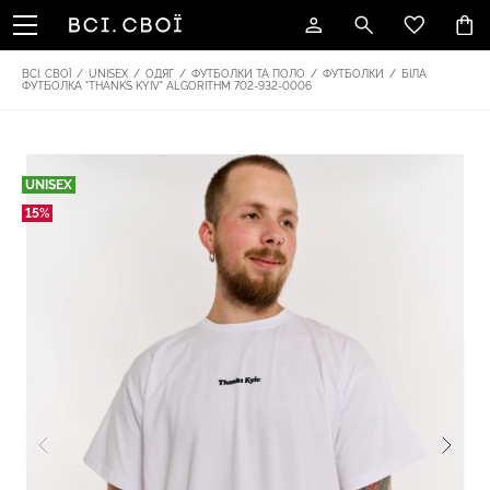
ВСІ. СВОЇ
/
UNISEX
/
ОДЯГ
/
ФУТБОЛКИ ТА ПОЛО
/
ФУТБОЛКИ
/
БІЛА
ФУТБОЛКА "THANKS KYIV" ALGORITHM 702-932-0006
UNISEX
15%