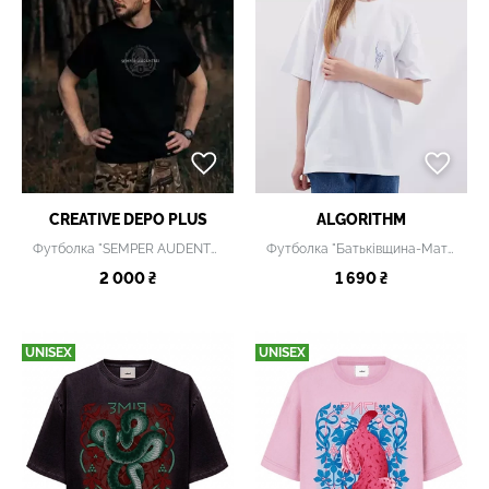
CREATIVE DEPO PLUS
ALGORITHM
Футболка "SEMPER AUDENTES" чорна
Футболка "Батьківщина-Мати" біла
2 000 ₴
1 690 ₴
UNISEX
UNISEX