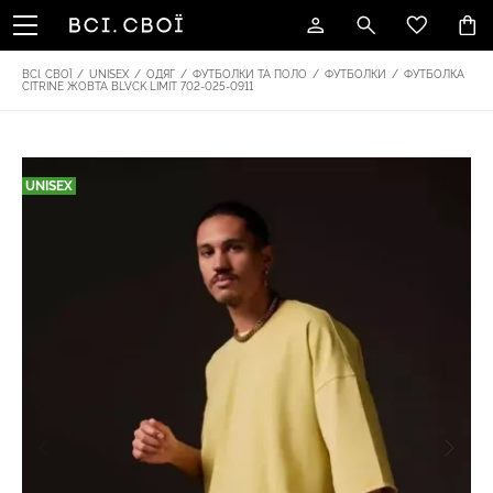
ВСІ. СВОЇ
/
UNISEX
/
ОДЯГ
/
ФУТБОЛКИ ТА ПОЛО
/
ФУТБОЛКИ
/
ФУТБОЛКА
CITRINE ЖОВТА BLVCK LIMIT 702-025-0911
UNISEX