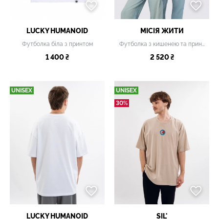
LUCKY НUMANOID
МІСІЯ ЖИТИ
Футболка біла з принтом
Футболка з кишенею та принтом «Птах свободи», oversize, біла
1 400 ₴
2 520 ₴
UNISEX
UNISEX
30%
LUCKY НUMANOID
SIL'