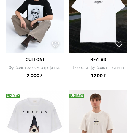
CULTONI
BEZLAD
Футболка oversize з графічним принтом
Оверсайз футболка Галичина
2 000 ₴
1 200 ₴
UNISEX
UNISEX