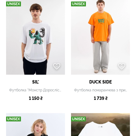
UNISEX
UNISEX
SIL'
DUCK SIDE
Футболка "Монстр Дорослість" біла
Футболка помаранчева з принтом
1 150 ₴
1 739 ₴
UNISEX
UNISEX