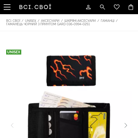
ВСІ. СВОЇ
/
UNISEX
/
АКСЕСУАРИ
/
ШКІРЯНІ АКСЕСУАРИ
/
ГАМАНЦІ
/
ГАМАНЕЦЬ ЧОРНИЙ З ПРИНТОМ GARD 036-0994-0251
UNISEX