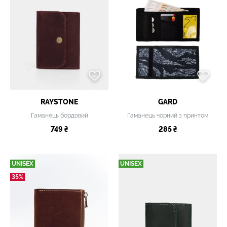
RAYSTONE
GARD
Гаманець бордовий
Гаманець чорний з принтом
749 ₴
285 ₴
UNISEX
UNISEX
35%