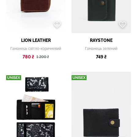
LION LEATHER
RAYSTONE
Гаманець світло-коричневий
Гаманець зелений
780 ₴
749 ₴
1 200 ₴
UNISEX
UNISEX