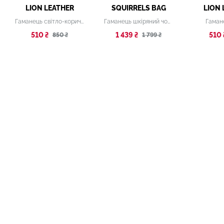
LION LEATHER
SQUIRRELS BAG
LION 
Гаманець світло-коричневий
Гаманець шкіряний чорний кольоровими елементами
Гаман
510 ₴
1 439 ₴
510 
850 ₴
1 799 ₴