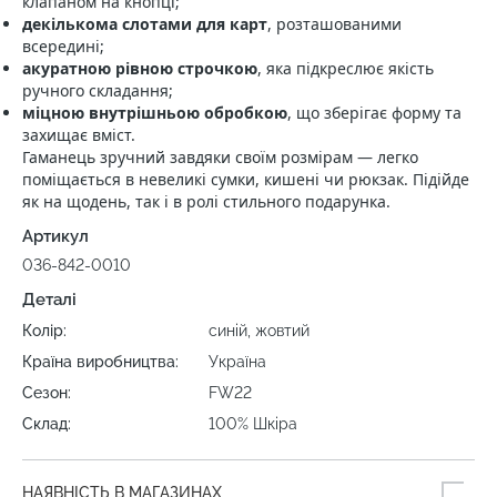
клапаном на кнопці;
декількома слотами для карт
, розташованими
всередині;
акуратною рівною строчкою
, яка підкреслює якість
ручного складання;
міцною внутрішньою обробкою
, що зберігає форму та
захищає вміст.
Гаманець зручний завдяки своїм розмірам — легко
поміщається в невеликі сумки, кишені чи рюкзак. Підійде
як на щодень, так і в ролі стильного подарунка.
Артикул
036-842-0010
Деталі
Колір:
синій, жовтий
Країна виробництва:
Україна
Сезон:
FW22
Склад:
100% Шкіра
НАЯВНІСТЬ В МАГАЗИНАХ