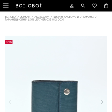
ВСІ. СВОЇ
/
ЖІНКАМ
/
АКСЕСУАРИ
/
ШКІРЯНІ АКСЕСУАРИ
/
ГАМАНЦІ
/
ГАМАНЕЦЬ СИНІЙ LION LEATHER 036-842-0010
30%