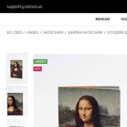
support@vsisvoi.ua
ЖІНКАМ
ЧО
ВСІ. СВОЇ
/
UNISEX
/
АКСЕСУАРИ
/
ШКІРЯНІ АКСЕСУАРИ
/
ХОЛДЕРИ Д
UNISEX
10%