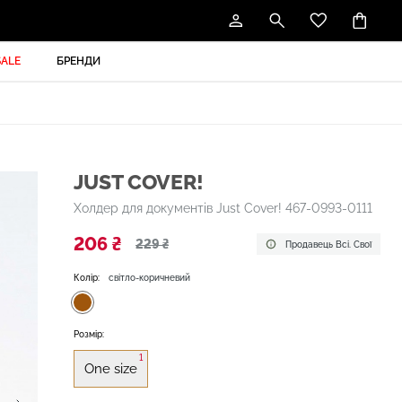
SALE
БРЕНДИ
JUST COVER!
Холдер для документів Just Cover! 467-0993-0111
206 ₴
229 ₴
Продавець Всі. Свої
Колір:
світло-коричневий
Розмір:
1
One size