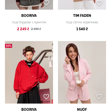
BOORIVA
TIM FADEN
Худі бордове з принтом
Худі свтіло-коричнева
2 249 ₴
1 540 ₴
2 499 ₴
10%
BOORIVA
NUÓF