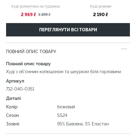
Худі романтика на ґудзиках
Худі рожеве
2 969 ₴
2 190 ₴
3 299 ₴
ПЕРЕГЛЯНУТИ ВСІ ТОВАРИ
ПОВНИЙ ОПИС ТОВАРУ
Повний опис товару
Худі з об'ємним копюшоном та шнурком біля горловини.
Артикул
712-040-0351
Деталі
Колір:
бежевий
Сезон:
SS24
Ззовні:
95% Бавовна, 5% Еластан