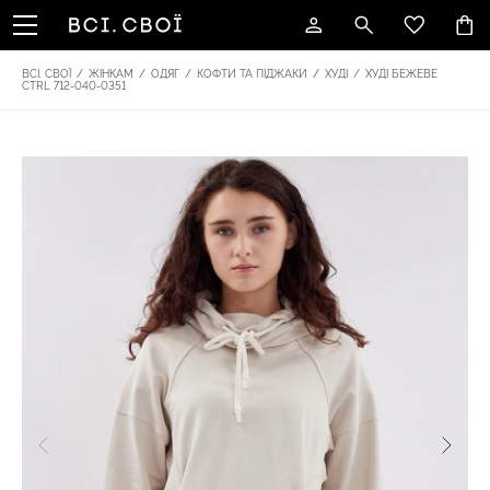
ВСІ. СВОЇ
/
ЖІНКАМ
/
ОДЯГ
/
КОФТИ ТА ПІДЖАКИ
/
ХУДІ
/
ХУДІ БЕЖЕВЕ
CTRL 712-040-0351