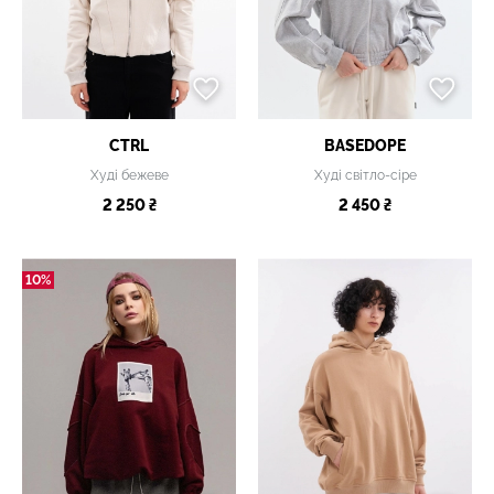
CTRL
BASEDOPE
Худі бежеве
Худі світло-сіре
2 250 ₴
2 450 ₴
10%