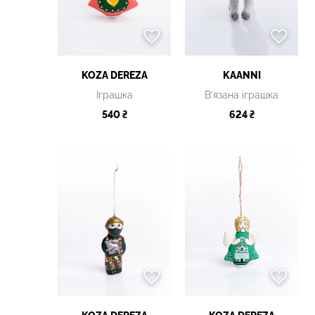
KOZA DEREZA
KAANNI
Іграшка
В’язана іграшка
540 ₴
624 ₴