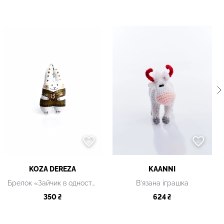
KOZA DEREZA
KAANNI
Брелок «Зайчик в однострої»
В’язана іграшка
350 ₴
624 ₴