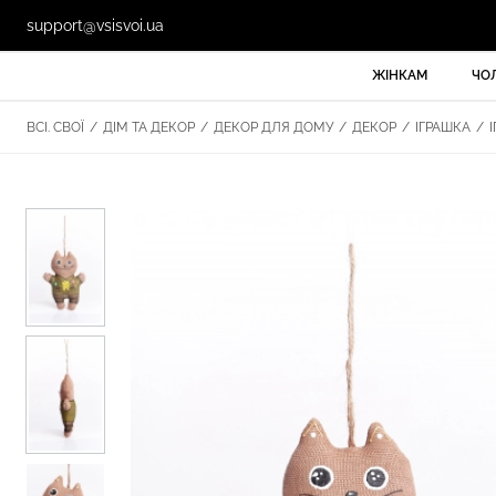
support@vsisvoi.ua
ЖІНКАМ
ЧО
ВСІ. СВОЇ
/
ДІМ ТА ДЕКОР
/
ДЕКОР ДЛЯ ДОМУ
/
ДЕКОР
/
ІГРАШКА
/
І