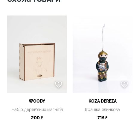
WOODY
KOZA DEREZA
Набір дерев'яних магнітів
Іграшка ялинкова
200 ₴
715 ₴