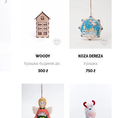
WOODY
KOZA DEREZA
Іграшка-будинок дерев'яна
Іграшка
300 ₴
750 ₴