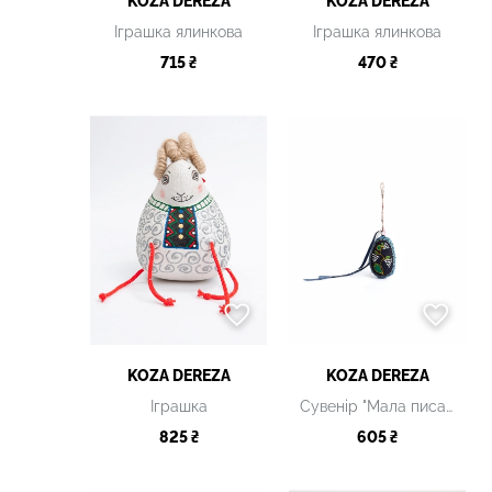
KOZA DEREZA
KOZA DEREZA
Іграшка ялинкова
Іграшка ялинкова
715 ₴
470 ₴
KOZA DEREZA
KOZA DEREZA
Іграшка
Сувенір "Мала писанка бузкова з лозою"
825 ₴
605 ₴