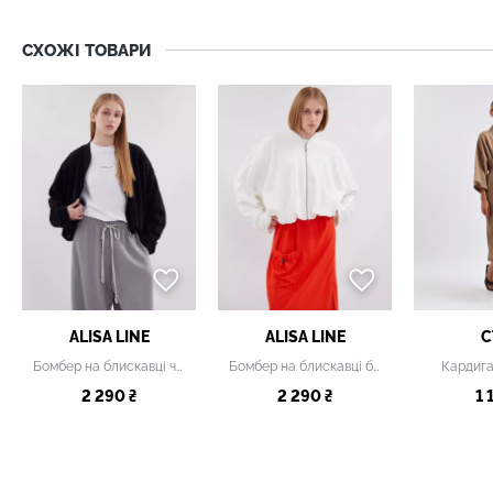
СХОЖІ ТОВАРИ
ALISA LINE
ALISA LINE
C
Бомбер на блискавці чорний
Бомбер на блискавці білий
Кардиг
2 290 ₴
2 290 ₴
1 