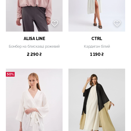
ALISA LINE
CTRL
Бомбер на блискавці рожевий
Кардиган білий
2 290 ₴
1 190 ₴
50%