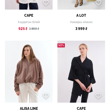
CAPE
A LOT
Кардиган білий
Накидка-кімоно
925 ₴
3 999 ₴
1 850 ₴
50%
ALISA LINE
CAPE