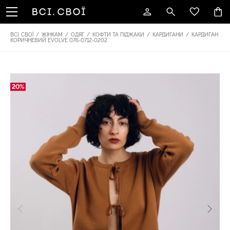
ВСІ. СВОЇ
/
ЖІНКАМ
/
ОДЯГ
/
КОФТИ ТА ПІДЖАКИ
/
КАРДИГАНИ
/
КАРДИГАН
КОРИЧНЕВИЙ EVOLVE 076-0712-0202
20%