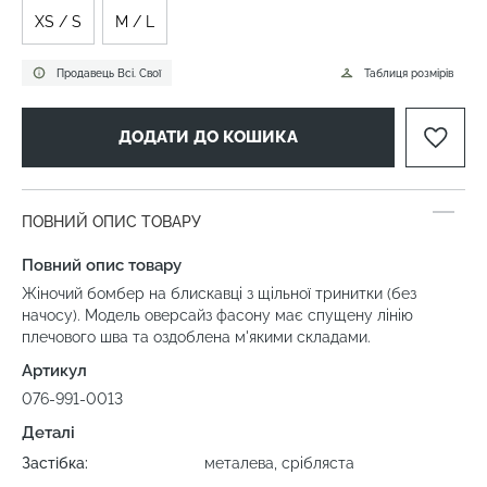
XS / S
M / L
Продавець Всі. Свої
Таблиця розмірів
ДОДАТИ ДО КОШИКА
ПОВНИЙ ОПИС ТОВАРУ
Повний опис товару
Жіночий бомбер на блискавці з щільної тринитки (без
начосу). Модель оверсайз фасону має спущену лінію
плечового шва та оздоблена м'якими складами.
Артикул
076-991-0013
Деталі
Застібка:
металева, срібляста