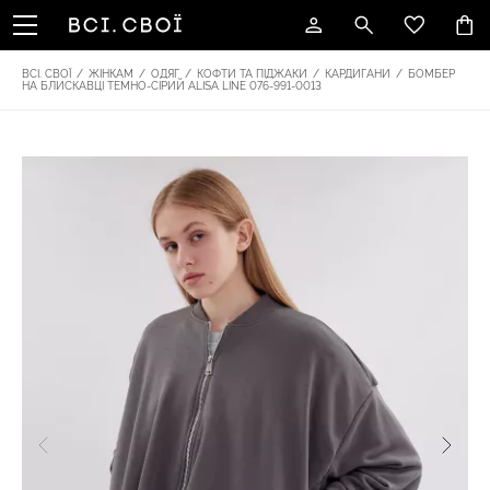
ВСІ. СВОЇ
/
ЖІНКАМ
/
ОДЯГ
/
КОФТИ ТА ПІДЖАКИ
/
КАРДИГАНИ
/
БОМБЕР
НА БЛИСКАВЦІ ТЕМНО-СІРИЙ ALISA LINE 076-991-0013