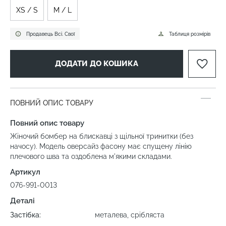
XS / S
M / L
Продавець Всі. Свої
Таблиця розмірів
ДОДАТИ ДО КОШИКА
ПОВНИЙ ОПИС ТОВАРУ
Повний опис товару
Жіночий бомбер на блискавці з щільної тринитки (без
начосу). Модель оверсайз фасону має спущену лінію
плечового шва та оздоблена м'якими складами.
Артикул
076-991-0013
Деталі
Застібка:
металева, срібляста