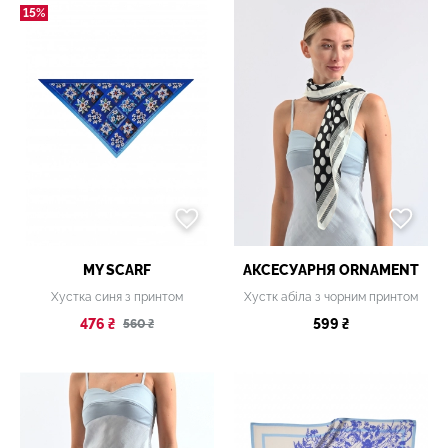
15%
MY SCARF
АКСЕСУАРНЯ ОRNAMENT
Хустка синя з принтом
Хустк абіла з чорним принтом
476 ₴
599 ₴
560 ₴