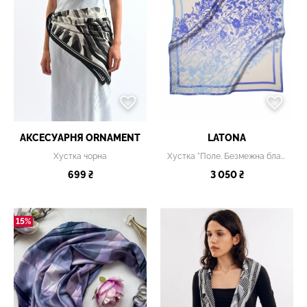
АКСЕСУАРНЯ ОRNAMENT
LATONA
Хустка чорна
Хустка "Поле. Безмежна блакить""
699 ₴
3 050 ₴
15%