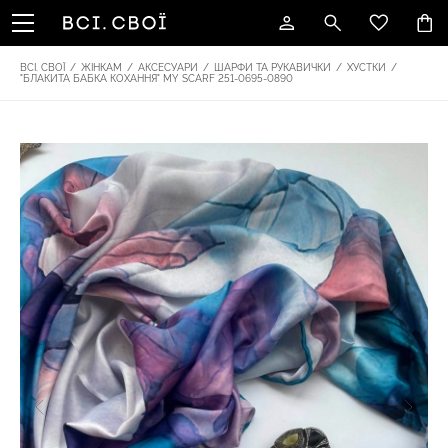
ВСІ. СВОЇ
/
ЖІНКАМ
/
АКСЕСУАРИ
/
ШАРФИ ТА РУКАВИЧКИ
/
ХУСТКИ
/
"БЛАКИТА БАБКА КОХАННЯ" MY SCARF 251-0695-0890