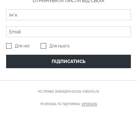
ОТРИМУВАТИ ЛИСТИ ВІД СВОЇХ
Для неї
Для нього
ПІДПИСАТИСЬ
УСІ ПРАВА ЗАХИЩЕНІ ©2026 VSISVOI.UA
РОЗРОБКА ТА ПІДТРИМКА:
VIPDESIGN