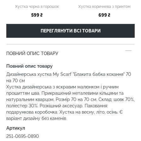
Хустка чорна в горошок
Хустка коричнева з принтом
599 ₴
699 ₴
ПЕРЕГЛЯНУТИ ВСІ ТОВАРИ
ПОВНИЙ ОПИС ТОВАРУ
Повний опис товару
Дизайнерська хустка My Scarf "Блакита бабка кохання" 70
на 70 см
Хустка дизайнерська з яскравим малюнком і ручним
прошиттям шва. Прикрашений металевими кільцями та
натуральним кварцом. Розмір 70 на 70 см. Склад: шовк 70%,
поліестер 30%. Розкішний аксесуар. Паковання:
подарункова коробочка. Хустка на весну, літо, осінь. Є
варіант дизайну без каменів
Артикул
251-0695-0890