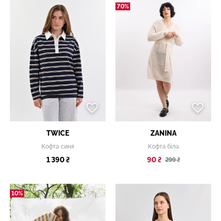
70%
TWICE
ZANINA
Кофта синя
Кофта біла
1 390 ₴
90 ₴
299 ₴
10%