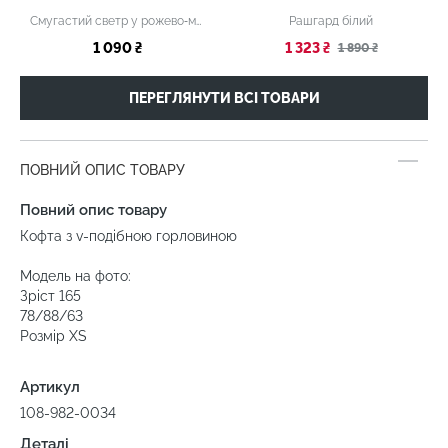
Смугастий светр у рожево‑молочній гамі
Рашгард білий
1 090 ₴
1 323 ₴
1 890 ₴
ПЕРЕГЛЯНУТИ ВСІ ТОВАРИ
ПОВНИЙ ОПИС ТОВАРУ
Повний опис товару
Кофта з v-подібною горловиною
Модель на фото:
Зріст 165
78/88/63
Розмір ХS
Артикул
108-982-0034
Деталі