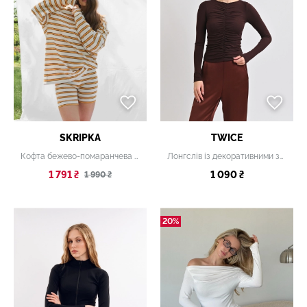
SKRIPKA
TWICE
Кофта бежево-помаранчева смугаста
Лонгслів із декоративними збірками коричневий
1 791 ₴
1 090 ₴
1 990 ₴
20%