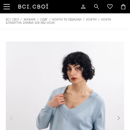
ВСІ. СВОЇ
/
ЖІНКАМ
/
ОДЯГ
/
КОФТИ ТА ПІДЖАКИ
/
КОФТИ
/
КОФТА
БЛАКИТНА ZANINA 108-982-0034