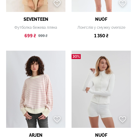
SEVENTEEN
NUÓF
Футболка бежева лляна
Лонгслів у смужку oversize
699 ₴
1 350 ₴
999 ₴
30%
ARJEN
NUÓF