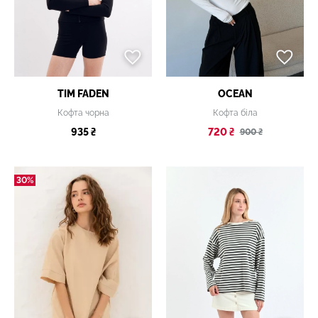
TIM FADEN
OCEAN
Кофта чорна
Кофта біла
935 ₴
720 ₴
900 ₴
30%