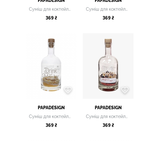
PAPADESIGN
PAPADESIGN
Суміш для коктейлю Drink Master "Kamasutra"
Суміш для коктейлю Drink Master "Любовне зіллячко"
369 ₴
369 ₴
PAPADESIGN
PAPADESIGN
Суміш для коктейлю Drink Master "Mango Colada"
Суміш для коктейлю Drink Master “Бабусин сад”
369 ₴
369 ₴