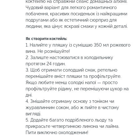
коктейлю на справжній сеанс домашньої алхімії.
Чудовий варіант для легкого романтичного
побачення, красивих посиденьок із найкращими
подругами або як естетичний сюрприз для
людини, яка цінує яскраві смаки у кожній деталі.
Як створити коктейль:
1. Налийте у пляшку із сумішшю 350 мл рожевого
вина. Не розмішуйте!
2. Залиште настоюватися в холодильнику
протягом 24 годин.
3. Щоб отримати солодший смак, ретельно
перемішайте вміст пляшки та профільтруйте.
Якщо любите менш солодкі напої — просто
профільтруйте рідину, не перемішуючи цукор на
дні.
4. Змішайте отриману основу з тоніком чи
журавлинним соком, або ж пийте в чистому
вигляді.
5. Додайте багато подрібленого льоду та
прикрасьте четвертинкою лимона чи лайма.
Пити виключно охолодженим!