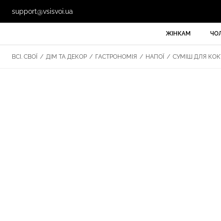
support@vsisvoi.ua
ЖІНКАМ
ЧО
ВСІ. СВОЇ
/
ДІМ ТА ДЕКОР
/
ГАСТРОНОМІЯ
/
НАПОЇ
/
СУМІШ ДЛЯ КОКТ