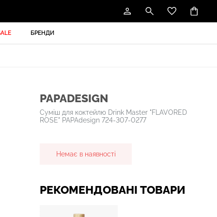
SALE
БРЕНДИ
PAPADESIGN
Суміш для коктейлю Drink Master "FLAVORED
ROSE" PAPAdesign 724-307-0277
Немає в наявності
РЕКОМЕНДОВАНІ ТОВАРИ