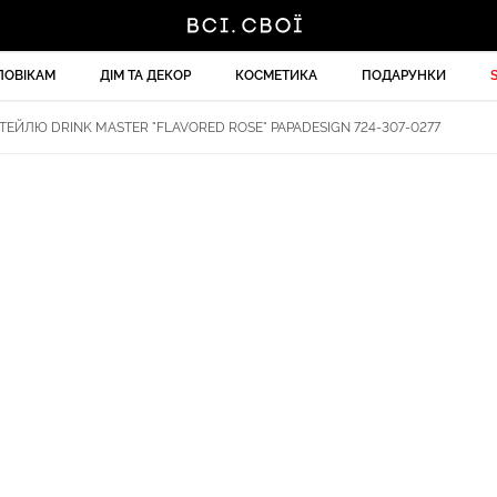
ЛОВІКАМ
ДІМ ТА ДЕКОР
КОСМЕТИКА
ПОДАРУНКИ
ЕЙЛЮ DRINK MASTER "FLAVORED ROSE" PAPADESIGN 724-307-0277