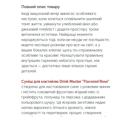
Повний опис товару
Іноді вишуканий вечір вимагає особливого
настрою, коли хочеться сповільнити шалений
темп життя, увімкнути улюблений вініл або
джазовий плейліст і додати простору трохи
витонченої естетики. Найкращі моменти
народжуються тоді, коли ви нікуди не поспішаєте,
ведете неспішні розмови про все на світі, а у
ваших бокалах хлюпає щось по-справжньому
особливе та красиве. Налаштувати правильну
внутрішню гармонію набагато простіше, ніж
здається — достатньо лише кількох гарних
деталей.
Суміш для коктейлю Drink Master "Flavored Rose"
створена для настоювання саме з рожевим вином
і містить соковитий фруктово-ягідний мікс із
грейпфрута, полуниці та персика з додаванням
кольорового цукру. Ця яскрава заготовка надає
напою виразного літнього аромату, ніжної
солодкості та перетворює процес створення