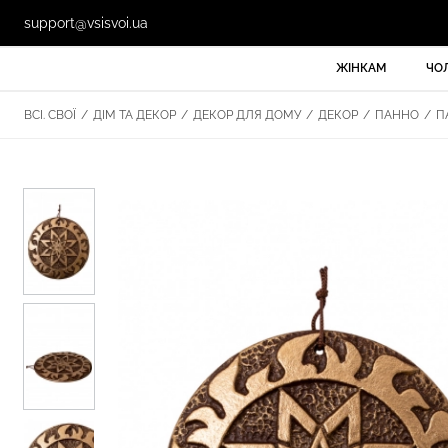
support@vsisvoi.ua
ЖІНКАМ
ЧО
ВСІ. СВОЇ
/
ДІМ ТА ДЕКОР
/
ДЕКОР ДЛЯ ДОМУ
/
ДЕКОР
/
ПАННО
/
ПА