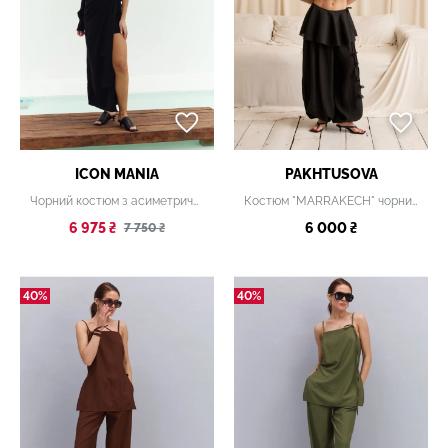
ICON MANIA
PAKHTUSOVA
Чорний костюм з асиметричним кроєм і запахом
Костюм "MARRAKECH" чорний
6 975 ₴
6 000 ₴
7 750 ₴
40%
40%