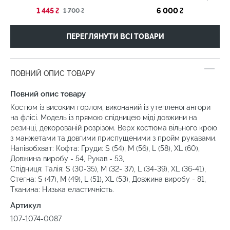
1 445 ₴
6 000 ₴
1 700 ₴
ПЕРЕГЛЯНУТИ ВСІ ТОВАРИ
ПОВНИЙ ОПИС ТОВАРУ
Повний опис товару
Костюм із високим горлом, виконаний із утепленої ангори
на флісі. Модель із прямою спідницею міді довжини на
резинці, декорованій розрізом. Верх костюма вільного крою
з манжетами та довгими приспущеними з пройм рукавами.
Напівобхват: Кофта: Груди: S (54), M (56), L (58), XL (60),
Довжина виробу - 54, Рукав - 53,
Спідниця: Талія: S (30-35), M (32- 37), L (34-39), XL (36-41),
Стегна: S (47), M (49), L (51), XL (53), Довжина виробу - 81,
Тканина: Низька еластичність.
Артикул
107-1074-0087