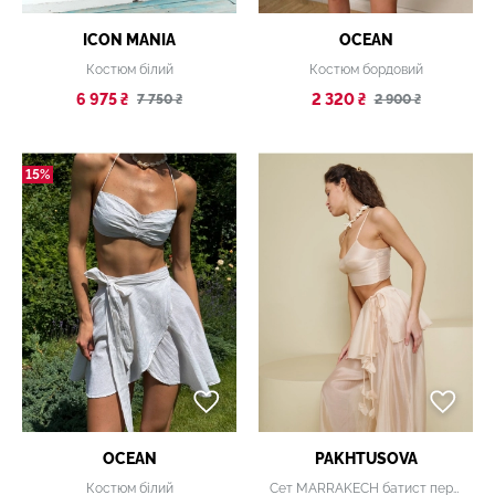
ICON MANIA
OCEAN
Костюм білий
Костюм бордовий
6 975 ₴
2 320 ₴
7 750 ₴
2 900 ₴
15%
OCEAN
PAKHTUSOVA
Костюм білий
Сет MARRAKECH батист персик